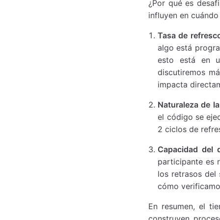
¿Por qué es desafi
influyen en cuándo
Tasa de refresco
algo está progra
esto está en u
discutiremos má
impacta directam
Naturaleza de l
el código se eje
2 ciclos de refre
Capacidad del d
participante es 
los retrasos de
cómo verificamos
En resumen, el ti
construyen proceso