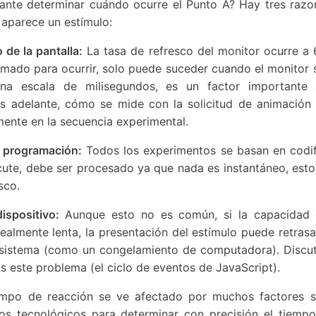
ante determinar cuándo ocurre el Punto A? Hay tres razo
 aparece un estímulo:
 de la pantalla:
La tasa de refresco del monitor ocurre a 
mado para ocurrir, solo puede suceder cuando el monitor 
na escala de milisegundos, es un factor importante a
s adelante, cómo se mide con la solicitud de animación
ente en la secuencia experimental.
a programación:
Todos los experimentos se basan en codif
cute, debe ser procesado ya que nada es instantáneo, esto 
sco.
ispositivo:
Aunque esto no es común, si la capacidad d
realmente lenta, la presentación del estímulo puede retras
l sistema (como un congelamiento de computadora). Discu
 este problema (el ciclo de eventos de JavaScript).
empo de reacción se ve afectado por muchos factores s
s tecnológicos para determinar con precisión el tiempo 