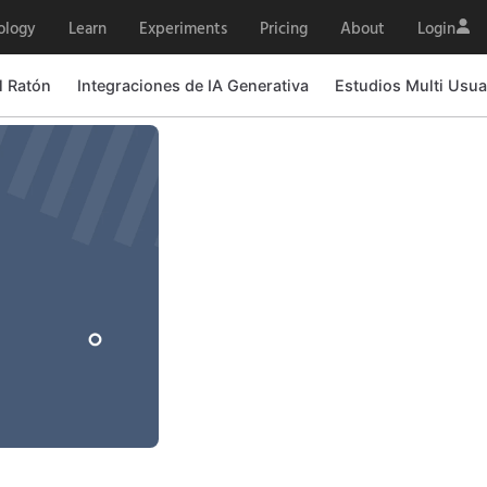
ology
Learn
Experiments
Pricing
About
Login
l Ratón
Integraciones de IA Generativa
Estudios Multi Usua