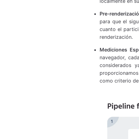
localmente en s
Pre-renderizació
para que el sig
cuanto el partic
renderización.
Mediciones Espe
navegador, cada
considerados y
proporcionamos c
como criterio de