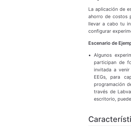
La aplicación de e
ahorro de costos p
llevar a cabo tu i
configurar experim
Escenario de Ejemp
Algunos experim
participan de 
invitada a veni
EEGs, para cap
programación de
través de Labva
escritorio, pued
Característ