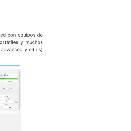
nced con equipos de
ortátiles y muchos
Labvanced y el(los)