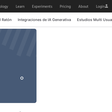
ology
Learn
Experiments
Pricing
About
Login
l Ratón
Integraciones de IA Generativa
Estudios Multi Usua