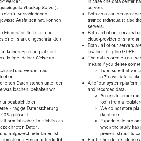
ckt werden.
in case one data center h
gespiegelten/backup Server).
server).
n sich in verschiedenen
Both data centers are oper
gewisse Ausfallzeit hat, können
trained individuals; also th
.
servers.
n Firmen/Institutionen und
Both / all of our servers b
es einen stark eingeschränkten
cloud-provider or share any
Both / all of our servers
ten keinen Speicherplatz bei
law including the GDPR.
st in irgendeiner Weise an
The data stored on our serv
means if you delete somet
utschland und werden nach
To ensure that we ca
trieben.
a 7 days data backup
cherten Daten stehen unter der
All of our system/platform
 etwas löschen, behalten wir
and recorded data.
Access to experimen
er unbeabsichtigten
login from a register
eine 7-tägige Datensicherung
We do not store plai
 100% gelöscht.
database.
tform ist sicher im Hinblick auf
Experiments are only
fgezeichneten Daten.
when the study has p
e und aufgezeichnete Daten ist
present stimuli to pa
 registrierte Person erforderlich.
For further details please 