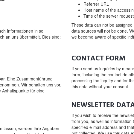
Referrer URL
Host name of the accessi
Time of the server request
These data can not be assigned t
sch Informationen in so
data sources will not be done. We 
h an uns übermittelt. Dies sind:
we become aware of specific indic
CONTACT FORM
If you send us inquiries by means
form, including the contact detail
nbar. Eine Zusammenführung
processing the inquiry and for th
genommen. Wir behalten uns vor,
this data without your consent.
 Anhaltspunkte für eine
NEWSLETTER DAT
If you wish to receive the newsle
from you, as well as information t
specified e-mail address and that
n lassen, werden Ihre Angaben
not collected. We use this data ex