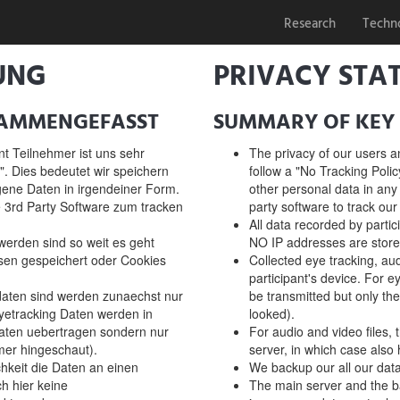
Research
Techn
UNG
PRIVACY STA
SAMMENGEFASST
SUMMARY OF KEY 
t Teilnehmer ist uns sehr
The privacy of our users a
". Dies bedeutet wir speichern
follow a "No Tracking Poli
ene Daten in irgendeiner Form.
other personal data in any
e 3rd Party Software zum tracken
party software to track our
All data recorded by parti
erden sind so weit es geht
NO IP addresses are stored
sen gespeichert oder Cookies
Collected eye tracking, audi
participant's device. For e
aten sind werden zunaechst nur
be transmitted but only th
yetracking Daten werden in
looked).
aten uebertragen sondern nur
For audio and video files, 
mer hingeschaut).
server, in which case also 
hkeit die Daten an einen
We backup our all our data
h hier keine
The main server and the ba