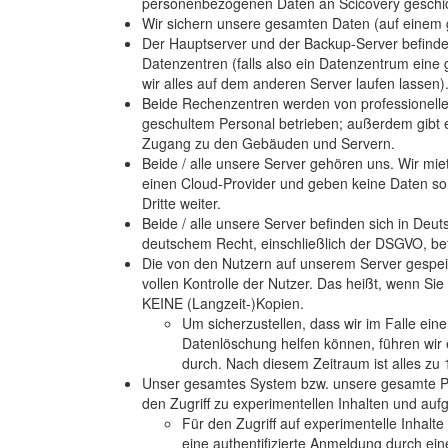
personenbezogenen Daten an Scicovery geschi
Wir sichern unsere gesamten Daten (auf einem 
Der Hauptserver und der Backup-Server befinde
Datenzentren (falls also ein Datenzentrum eine 
wir alles auf dem anderen Server laufen lassen)
Beide Rechenzentren werden von professionelle
geschultem Personal betrieben; außerdem gibt 
Zugang zu den Gebäuden und Servern.
Beide / alle unsere Server gehören uns. Wir mie
einen Cloud-Provider und geben keine Daten son
Dritte weiter.
Beide / alle unsere Server befinden sich in De
deutschem Recht, einschließlich der DSGVO, be
Die von den Nutzern auf unserem Server gespei
vollen Kontrolle der Nutzer. Das heißt, wenn Sie
KEINE (Langzeit-)Kopien.
Um sicherzustellen, dass wir im Falle ein
Datenlöschung helfen können, führen wir 
durch. Nach diesem Zeitraum ist alles zu
Unser gesamtes System bzw. unsere gesamte Plat
den Zugriff zu experimentellen Inhalten und au
Für den Zugriff auf experimentelle Inhalt
eine authentifizierte Anmeldung durch eine