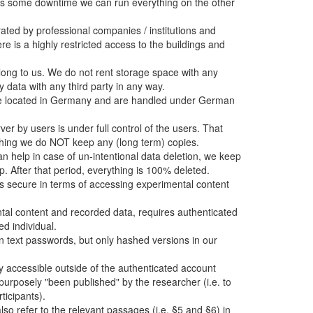
as some downtime we can run everything on the other
ated by professional companies / institutions and
ere is a highly restricted access to the buildings and
elong to us. We do not rent storage space with any
 data with any third party in any way.
 are located in Germany and are handled under German
er by users is under full control of the users. That
hing we do NOT keep any (long term) copies.
n help in case of un-intentional data deletion, we keep
. After that period, everything is 100% deleted.
 is secure in terms of accessing experimental content
tal content and recorded data, requires authenticated
ed individual.
n text passwords, but only hashed versions in our
 accessible outside of the authenticated account
urposely "been published" by the researcher (i.e. to
rticipants).
also refer to the relevant passages (i.e. §5 and §6) in