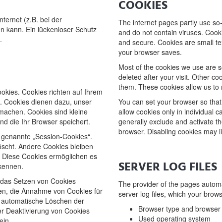
COOKIES
ternet (z.B. bei der
The internet pages partly use so
n kann. Ein lückenloser Schutz
and do not contain viruses. Cooki
.
and secure. Cookies are small te
your browser saves.
Most of the cookies we use are s
deleted after your visit. Other c
them. These cookies allow us to 
okies. Cookies richten auf Ihrem
. Cookies dienen dazu, unser
You can set your browser so that
 machen. Cookies sind kleine
allow cookies only in individual 
d die Ihr Browser speichert.
generally exclude and activate t
browser. Disabling cookies may lim
 genannte „Session-Cookies“.
scht. Andere Cookies bleiben
n. Diese Cookies ermöglichen es
SERVER LOG FILES
kennen.
r das Setzen von Cookies
The provider of the pages automat
ben, die Annahme von Cookies für
server log files, which your brow
s automatische Löschen der
Browser type and browser 
er Deaktivierung von Cookies
Used operating system
ein.