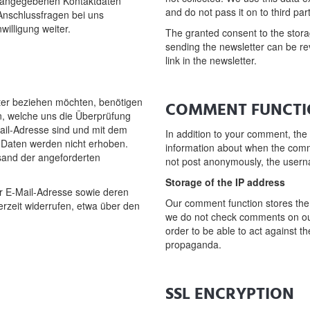
t angegebenen Kontaktdaten
and do not pass it on to third part
Anschlussfragen bei uns
willigung weiter.
The granted consent to the storag
sending the newsletter can be re
link in the newsletter.
er beziehen möchten, benötigen
COMMENT FUNCTIO
n, welche uns die Überprüfung
ail-Adresse sind und mit dem
In addition to your comment, the
 Daten werden nicht erhoben.
information about when the comm
sand der angeforderten
not post anonymously, the usern
Storage of the IP address
der E-Mail-Adresse sowie deren
Our comment function stores the
rzeit widerrufen, etwa über den
we do not check comments on our 
order to be able to act against th
propaganda.
SSL ENCRYPTION