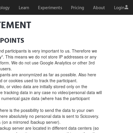
ology
Learn
Experiments
Pricing
About
Login
TEMENT
POINTS
nd participants is very important to us. Therefore we
cy". This means we do not store IP addresses or any
 form. We do not use Google Analytics or other 3rd
 users.
cipants are anonymized as far as possible. Also here
 or cookies used to track the participant.
o, or video data are initially stored only on the
ye tracking data in any case no video/personal data will
e numerical gaze data (where has the participant
there is the possibility to send the data to your own
here absolutely no personal data is sent to Scicovery.
 (on a mirrored /backup server).
ckup server are located in different data centers (so