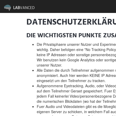
LAB
VANCED
DATENSCHUTZERKLÄR
DIE WICHTIGSTEN PUNKTE ZU
Die Privatsphaere unserer Nutzer und Experimen
wichtig. Daher befolgen eine "No Tracking Policy
keine IP Adressen oder sonstige personenbezog
Wir benutzen kein Google Analytics oder sontig
unserer Nutzer.
Alle Daten die durch Teilnehmer aufgenommen w
anonymisiert. Auch hier werden KEINE IP Adres
eingesetzt um den Teilnehmer zu tracken.
Aufgenommene Eyetracking, Audio, oder Videod
auf dem Teilnehmer Geraet gespeichert. Fuer E
jedem Fall keinerlei Video/personenbezogene D
die numerischen Blickdaten (wo hat der Teilneh
Fuer Audio und Videodateien gibt es die Moeglic
eigenen Server zu schicken, in welchem Fall auc