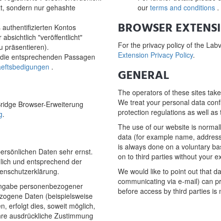
xt, sondern nur gehashte
our
terms and conditions
.
BROWSER EXTENS
authentifizierten Kontos
bsichtlich "veröffentlicht"
For the privacy policy of the La
u präsentieren).
Extension Privacy Policy
.
uf die entsprechenden Passagen
eftsbedigungen
.
GENERAL
The operators of these sites take
We treat your personal data confi
ridge Browser-Erweiterung
protection regulations as well as 
g
.
The use of our website is normall
data (for example name, address 
is always done on a voluntary bas
ersönlichen Daten sehr ernst.
on to third parties without your 
lich und entsprechend der
tenschutzerklärung.
We would like to point out that d
communicating via e-mail) can pr
 Angabe personenbezogener
before access by third parties is 
zogene Daten (beispielsweise
 erfolgt dies, soweit möglich,
 Ihre ausdrückliche Zustimmung