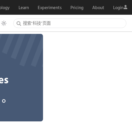
ology
Learn
Experiments
Pricing
About
Login