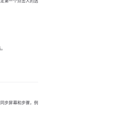
锁定第一个点击人的选
盖。
并同步屏幕和步骤，例