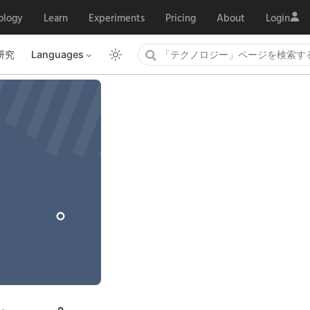
ology
Learn
Experiments
Pricing
About
Login
研究
Languages