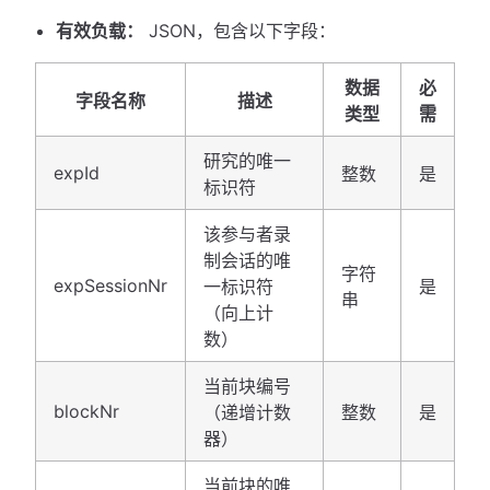
有效负载：
JSON，包含以下字段：
数据
必
字段名称
描述
类型
需
研究的唯一
expId
整数
是
标识符
该参与者录
制会话的唯
字符
expSessionNr
一标识符
是
串
（向上计
数）
当前块编号
blockNr
（递增计数
整数
是
器）
当前块的唯