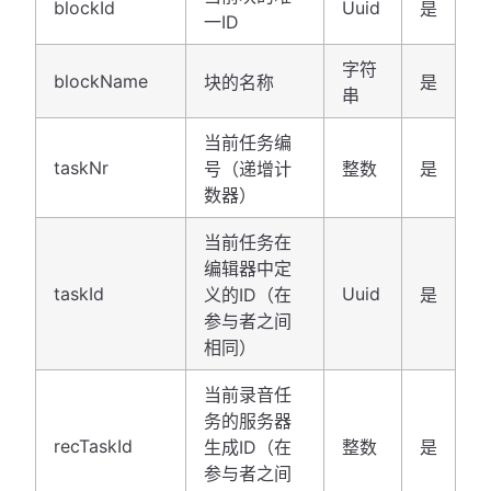
blockId
Uuid
是
一ID
字符
blockName
块的名称
是
串
当前任务编
taskNr
号（递增计
整数
是
数器）
当前任务在
编辑器中定
taskId
Uuid
义的ID（在
是
参与者之间
相同）
当前录音任
务的服务器
recTaskId
生成ID（在
整数
是
参与者之间