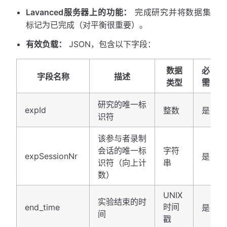
Lavanced服务器上的功能：
完成研究并将数据集
标记为已完成（对平衡很重要）。
有效负载：
JSON，包含以下字段：
数据
必
字段名称
描述
类型
需
研究的唯一标
expId
整数
是
识符
该参与者录制
会话的唯一标
字符
expSessionNr
是
识符（向上计
串
数）
UNIX
实验结束的时
时间
end_time
是
间
戳