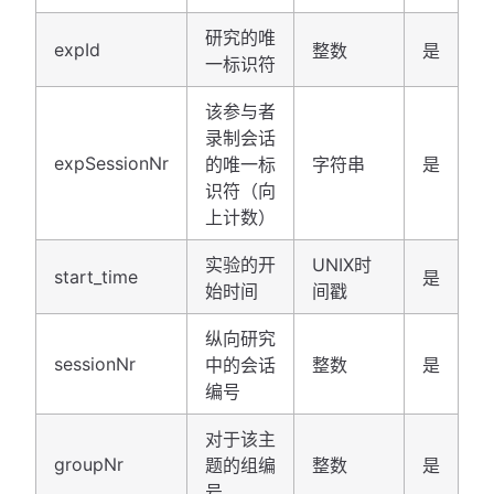
研究的唯
expId
整数
是
一标识符
该参与者
录制会话
expSessionNr
的唯一标
字符串
是
识符（向
上计数）
实验的开
UNIX时
start_time
是
始时间
间戳
纵向研究
sessionNr
中的会话
整数
是
编号
对于该主
groupNr
题的组编
整数
是
号