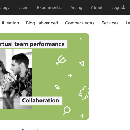
ology
Learn
Experiments
Pricing
About
Login
utilisation
Blog Labvanced
Comparaisons
Services
L