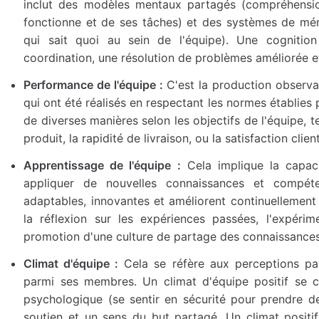
inclut des modèles mentaux partagés (compréhensi
fonctionne et de ses tâches) et des systèmes de mém
qui sait quoi au sein de l'équipe). Une cognitio
coordination, une résolution de problèmes améliorée et
Performance de l'équipe :
C'est la production observa
qui ont été réalisés en respectant les normes établies 
de diverses manières selon les objectifs de l'équipe, te
produit, la rapidité de livraison, ou la satisfaction clie
Apprentissage de l'équipe :
Cela implique la capaci
appliquer de nouvelles connaissances et compét
adaptables, innovantes et améliorent continuellement l
la réflexion sur les expériences passées, l'expéri
promotion d'une culture de partage des connaissances
Climat d'équipe :
Cela se réfère aux perceptions par
parmi ses membres. Un climat d'équipe positif se ca
psychologique (se sentir en sécurité pour prendre de
soutien et un sens du but partagé. Un climat positi