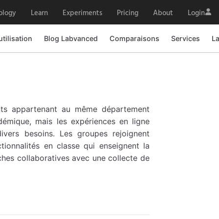
ology
Learn
Experiments
Pricing
About
Login
utilisation
Blog Labvanced
Comparaisons
Services
L
iants appartenant au même département
démique, mais les expériences en ligne
ivers besoins. Les groupes rejoignent
tionnalités en classe qui enseignent la
hes collaboratives avec une collecte de