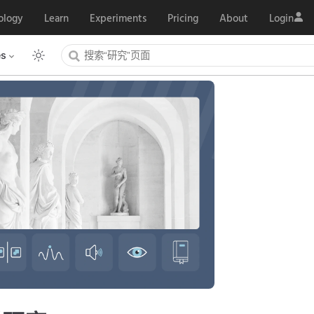
ology
Learn
Experiments
Pricing
About
Login
es