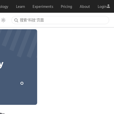
ology
Learn
Experiments
Pricing
About
Login