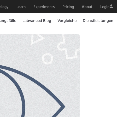
ology
Learn
Experiments
Pricing
About
Login
ngsfälle
Labvanced Blog
Vergleiche
Dienstleistungen