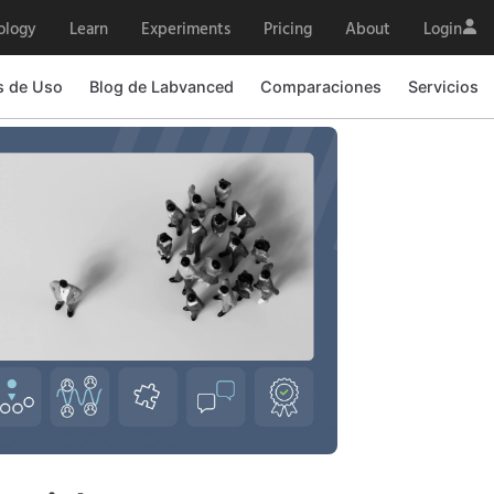
ology
Learn
Experiments
Pricing
About
Login
s de Uso
Blog de Labvanced
Comparaciones
Servicios