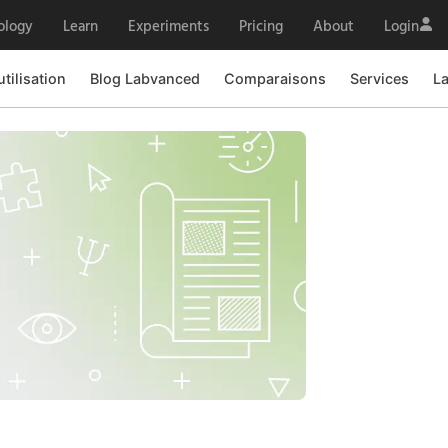
ology
Learn
Experiments
Pricing
About
Login
utilisation
Blog Labvanced
Comparaisons
Services
L