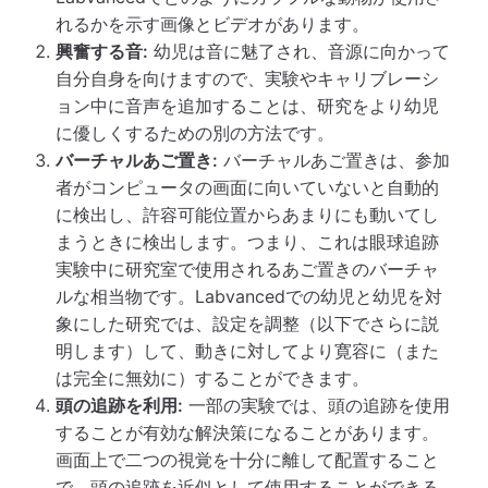
れるかを示す画像とビデオがあります。
興奮する音:
幼児は音に魅了され、音源に向かって
自分自身を向けますので、実験やキャリブレーシ
ョン中に音声を追加することは、研究をより幼児
に優しくするための別の方法です。
バーチャルあご置き:
バーチャルあご置きは、参加
者がコンピュータの画面に向いていないと自動的
に検出し、許容可能位置からあまりにも動いてし
まうときに検出します。つまり、これは眼球追跡
実験中に研究室で使用されるあご置きのバーチャ
ルな相当物です。Labvancedでの幼児と幼児を対
象にした研究では、設定を調整（以下でさらに説
明します）して、動きに対してより寛容に（また
は完全に無効に）することができます。
頭の追跡を利用:
一部の実験では、頭の追跡を使用
することが有効な解決策になることがあります。
画面上で二つの視覚を十分に離して配置すること
で、頭の追跡を近似として使用することができる