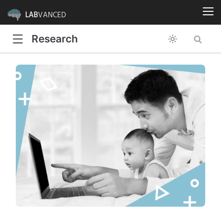
LAB
VANCED
Research