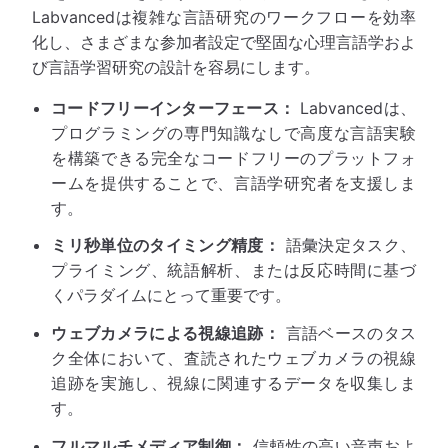
Labvancedは複雑な言語研究のワークフローを効率
化し、さまざまな参加者設定で堅固な心理言語学およ
び言語学習研究の設計を容易にします。
コードフリーインターフェース：
Labvancedは、
プログラミングの専門知識なしで高度な言語実験
を構築できる完全なコードフリーのプラットフォ
ームを提供することで、言語学研究者を支援しま
す。
ミリ秒単位のタイミング精度：
語彙決定タスク、
プライミング、統語解析、または反応時間に基づ
くパラダイムにとって重要です。
ウェブカメラによる視線追跡：
言語ベースのタス
ク全体において、査読されたウェブカメラの視線
追跡を実施し、視線に関連するデータを収集しま
す。
フルマルチメディア制御：
信頼性の高い音声およ