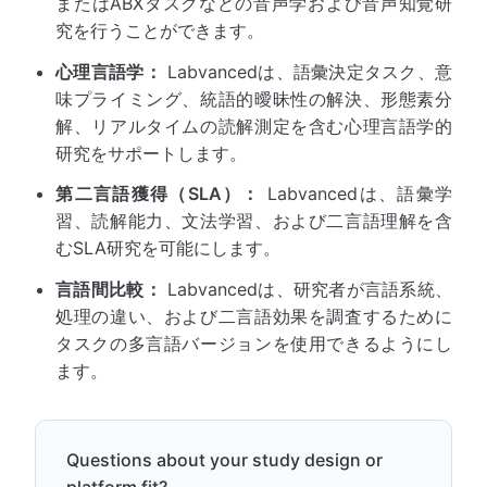
またはABXタスクなどの音声学および音声知覚研
究を行うことができます。
心理言語学：
Labvancedは、語彙決定タスク、意
味プライミング、統語的曖昧性の解決、形態素分
解、リアルタイムの読解測定を含む心理言語学的
研究をサポートします。
第二言語獲得（SLA）：
Labvancedは、語彙学
習、読解能力、文法学習、および二言語理解を含
むSLA研究を可能にします。
言語間比較：
Labvancedは、研究者が言語系統、
処理の違い、および二言語効果を調査するために
タスクの多言語バージョンを使用できるようにし
ます。
Questions about your study design or