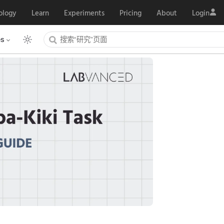
ology
Learn
Experiments
Pricing
About
Login
es