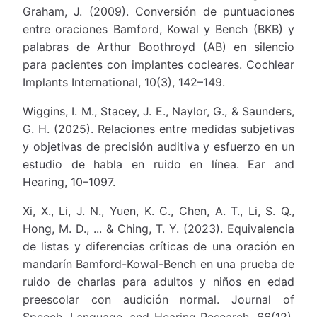
Graham, J. (2009). Conversión de puntuaciones
entre oraciones Bamford, Kowal y Bench (BKB) y
palabras de Arthur Boothroyd (AB) en silencio
para pacientes con implantes cocleares. Cochlear
Implants International, 10(3), 142–149.
Wiggins, I. M., Stacey, J. E., Naylor, G., & Saunders,
G. H. (2025). Relaciones entre medidas subjetivas
y objetivas de precisión auditiva y esfuerzo en un
estudio de habla en ruido en línea. Ear and
Hearing, 10–1097.
Xi, X., Li, J. N., Yuen, K. C., Chen, A. T., Li, S. Q.,
Hong, M. D., ... & Ching, T. Y. (2023). Equivalencia
de listas y diferencias críticas de una oración en
mandarín Bamford-Kowal-Bench en una prueba de
ruido de charlas para adultos y niños en edad
preescolar con audición normal. Journal of
Speech, Language, and Hearing Research, 66(12),