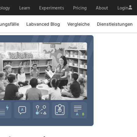
ology
Learn
Experiments
Pricing
About
Login
ngsfälle
Labvanced Blog
Vergleiche
Dienstleistungen