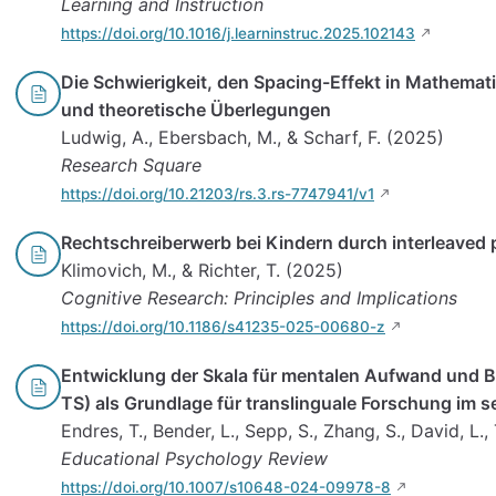
Learning and Instruction
https://doi.org/10.1016/j.learninstruc.2025.102143
Die Schwierigkeit, den Spacing-Effekt in Mathemat
und theoretische Überlegungen
Ludwig, A., Ebersbach, M., & Scharf, F. (2025)
Research Square
https://doi.org/10.21203/rs.3.rs-7747941/v1
Rechtschreiberwerb bei Kindern durch interleaved p
Klimovich, M., & Richter, T. (2025)
Cognitive Research: Principles and Implications
https://doi.org/10.1186/s41235-025-00680-z
Entwicklung der Skala für mentalen Aufwand und B
TS) als Grundlage für translinguale Forschung im s
Endres, T., Bender, L., Sepp, S., Zhang, S., David, L.,
Educational Psychology Review
https://doi.org/10.1007/s10648-024-09978-8