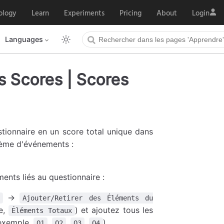
ology
Learn
Experiments
Pricing
About
Login
Languages
 Scores | Scores
tionnaire en un score total unique dans
tème d'événements :
ents liés au questionnaire :
→
Ajouter/Retirer des Éléments du
le,
) et ajoutez tous les
Éléments Totaux
 exemple,
,
,
,
).
Q1
Q2
Q3
Q4