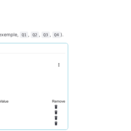
 exemple,
,
,
,
).
Q1
Q2
Q3
Q4