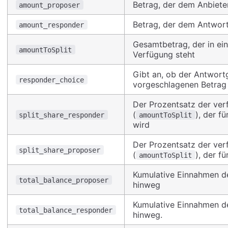
Betrag, der dem Anbiete
amount_proposer
Betrag, der dem Antwor
amount_responder
Gesamtbetrag, der in ei
amountToSplit
Verfügung steht
Gibt an, ob der Antwor
responder_choice
vorgeschlagenen Betrag 
Der Prozentsatz der ver
(
), der f
split_share_responder
amountToSplit
wird
Der Prozentsatz der ver
split_share_proposer
(
), der f
amountToSplit
Kumulative Einnahmen de
total_balance_proposer
hinweg
Kumulative Einnahmen d
total_balance_responder
hinweg.