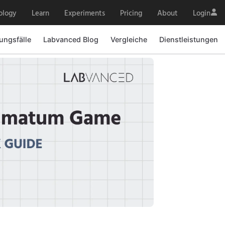
ology
Learn
Experiments
Pricing
About
Login
ngsfälle
Labvanced Blog
Vergleiche
Dienstleistungen