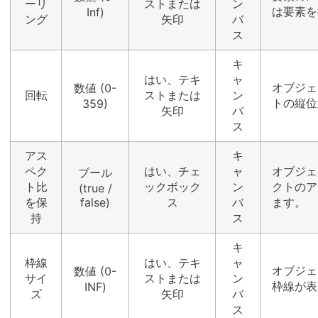
ーリ
ストまたは
ン
は要素を
Inf)
ング
矢印
バ
ス
キ
はい、テキ
ャ
オブジェ
数値 (0-
回転
ストまたは
ン
トの縦位
359)
矢印
バ
ス
アス
キ
ペク
はい、チェ
ャ
オブジェ
ブール
ト比
ックボック
ン
クトのア
(true /
を保
false)
ス
バ
ます。
持
ス
キ
枠線
はい、テキ
ャ
オブジェ
数値 (0-
サイ
ストまたは
ン
枠線が表
INF)
ズ
矢印
バ
ス