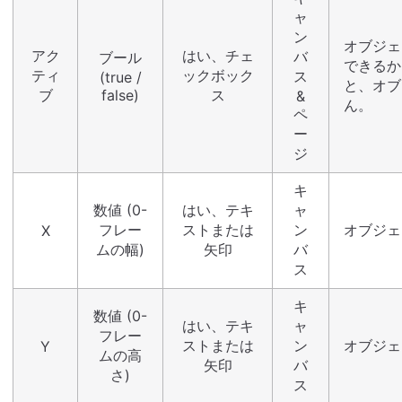
ャ
ン
オブジェ
アク
はい、チェ
バ
ブール
できるか
ティ
ックボック
ス
(true /
と、オブ
ブ
false)
ス
&
ん。
ペ
ー
ジ
キ
数値 (0-
はい、テキ
ャ
フレー
ストまたは
ン
オブジェ
X
ムの幅)
矢印
バ
ス
キ
数値 (0-
はい、テキ
ャ
フレー
ストまたは
ン
オブジェ
Y
ムの高
矢印
バ
さ)
ス