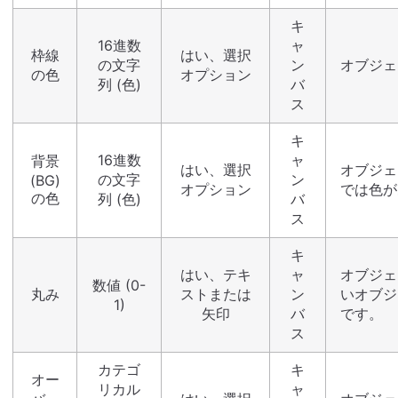
キ
16進数
ャ
枠線
はい、選択
の文字
ン
オブジェ
の色
オプション
列 (色)
バ
ス
キ
16進数
ャ
背景
はい、選択
オブジェ
の文字
ン
(BG)
オプション
では色が
の色
列 (色)
バ
ス
キ
はい、テキ
ャ
オブジェ
数値 (0-
丸み
ストまたは
ン
いオブジ
1)
矢印
バ
です。
ス
カテゴ
キ
オー
リカル
ャ