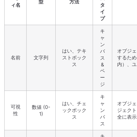
型
方法
ィ名
タ
イ
プ
キ
ャ
ン
はい、テキ
オブジェ
バ
名前
文字列
ストボック
するため
ス
ス
内）、ユ
&
ペ
ー
ジ
キ
はい、チェ
ャ
オブジェ
可視
数値 (0-
ックボック
ン
ジェクト
性
1)
ス
バ
全に表示
ス
キ