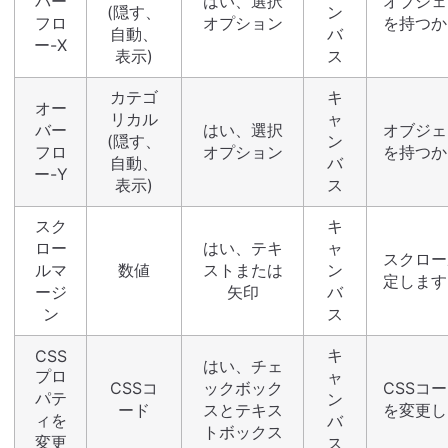
バー
はい、選択
オブジェ
(隠す、
ン
フロ
オプション
を持つか
自動、
バ
ー-X
表示)
ス
カテゴ
キ
オー
リカル
ャ
バー
はい、選択
オブジェ
(隠す、
ン
フロ
オプション
を持つか
自動、
バ
ー-Y
表示)
ス
スク
キ
ロー
はい、テキ
ャ
スクロー
ルマ
数値
ストまたは
ン
定します
ージ
矢印
バ
ン
ス
キ
CSS
はい、チェ
プロ
ャ
CSSコ
ックボック
CSSコ
パテ
ン
ード
スとテキス
を変更し
ィを
バ
トボックス
変更
ス