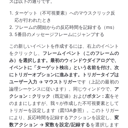
スは以下の通りです。
ターゲット（不可視要素）へのマウスクリック反
応が行われたとき
フレームの開始からの反応時間を記録する（ms）
5番目のメッセージフレームにジャンプする
この新しいイベントを作成するには、右上のイベント
をクリックし、
フレームイベント（このフレームの
み）
を選択します。最初のウィンドウダイアログで、
イベントに「ターゲット検出」という名前を付け、次
にトリガーオプションに進みます。トリガータイプは
ユーザー入力 → マウストリガー
です（上記の最初の
論理シーケンスに従います）。同じウィンドウで、
ア
クション：クリック
（既定値）および
ボタン：左
をそ
のままにしますが、我々が作成した不可視要素として
トリガーを設定します（図13A参照）。このトリガー
により、反応時間を記録するアクションを設定し、
変
数アクション → 変数を設定/記録する
を選択します