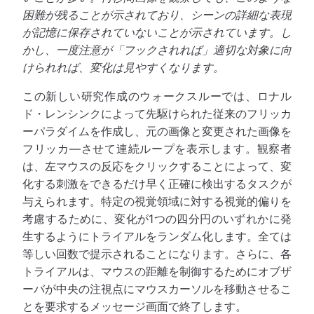
困難が残ることが示されており、シーンの詳細な表現
が記憶に保存されていないことが示されています。し
かし、一度注意が「フックされれば」適切な対象に向
けられれば、変化は見やすくなります。
この新しい研究作成のウォークスルーでは、ロナル
ド・レンシンクによって先駆けられた従来のフリッカ
ーパラダイムを作成し、元の画像と変更された画像を
フリッカ―させて連続ループを表示します。観察者
は、左マウスの反応をクリックすることによって、変
化する刺激をできるだけ早く正確に検出するタスクが
与えられます。特定の視覚領域に対する視覚的偏りを
考慮するために、変化が1つの四分円のいずれかに発
生するようにトライアルをランダム化します。全ては
等しい回数で提示されることになります。さらに、各
トライアルは、マウスの距離を制御するためにオブザ
ーバが中央の注視点にマウスカーソルを移動させるこ
とを要求するメッセージ画面で終了します。