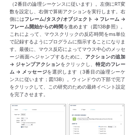
（2番目の論理シーケンスに従います）。左側にRT変
数を設定し、右側で算術アクションを実行します。右
側には
フレーム/タスク/オブジェクト → フレーム →
フレーム開始からの時間
を進めます（図13B参照）。
これによって、マウスクリックの反応時間をms単位
で記録するようにプログラムに指示することになりま
す。最後に、マウス反応によってマウス中心のメッセ
ージ画面へジャンプするために、
アクションの追加
→ ジャンプアクション
をクリックし、
特定のフレー
ム → メッセージ
を選択します（3番目の論理シーケ
ンスに従います；図13B）。ウィンドウの下部で完了
をクリックして、この研究のための最終イベント設定
を完了させます。