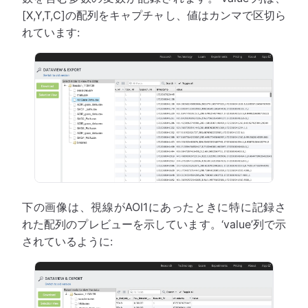
[X,Y,T,C]の配列をキャプチャし、値はカンマで区切ら
れています:
下の画像は、視線がAOI1にあったときに特に記録さ
れた配列のプレビューを示しています。‘value’列で示
されているように: