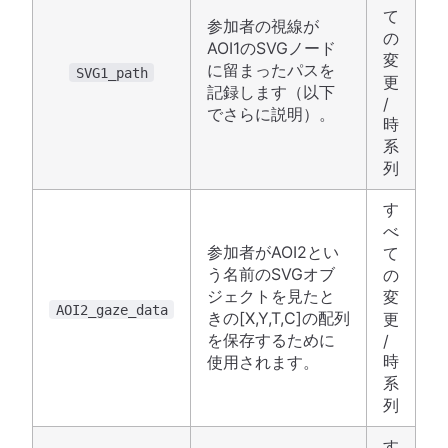
て
参加者の視線が
の
AOI1のSVGノード
変
に留まったパスを
SVG1_path
更
記録します（以下
/
でさらに説明）。
時
系
列
す
べ
参加者がAOI2とい
て
う名前のSVGオブ
の
ジェクトを見たと
変
AOI2_gaze_data
きの[X,Y,T,C]の配列
更
を保存するために
/
時
使用されます。
系
列
す