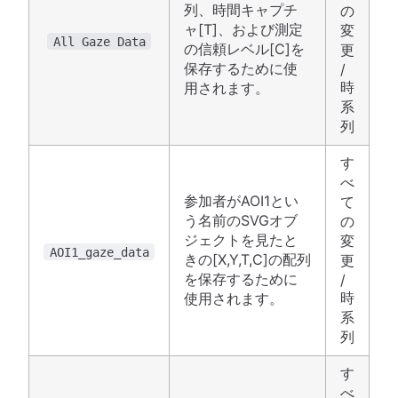
列、時間キャプチ
の
ャ[T]、および測定
変
All Gaze Data
の信頼レベル[C]を
更
保存するために使
/
時
用されます。
系
列
す
べ
参加者がAOI1とい
て
う名前のSVGオブ
の
ジェクトを見たと
変
AOI1_gaze_data
きの[X,Y,T,C]の配列
更
を保存するために
/
時
使用されます。
系
列
す
べ