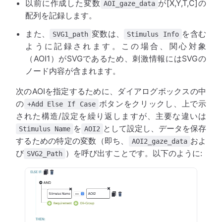
以前に作成した変数
が[X,Y,T,C]の
AOI_gaze_data
配列を記録します。
また、
変数は、
を含む
SVG1_path
Stimulus Info
ように記録されます。この場合、関心対象
（AOI1）がSVGであるため、刺激情報にはSVGの
ノード内容が含まれます。
次のAOIを指定するために、ダイアログボックスの中
の
ボタンをクリックし、上で示
+Add Else If Case
された構造/設定を繰り返しますが、主要な違いは
を
として設定し、データを保存
Stimulus Name
AOI2
するための特定の変数（即ち、
およ
AOI2_gaze_data
び
）を呼び出すことです。以下のように:
SVG2_Path