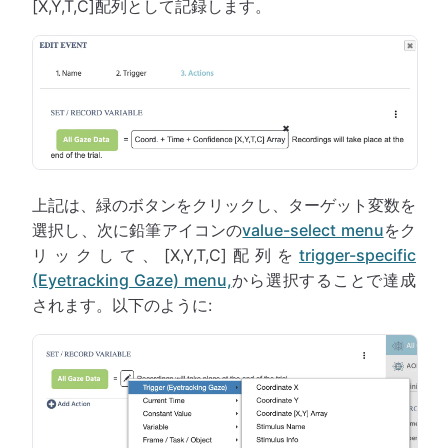
[X,Y,T,C]配列として記録します。
上記は、緑のボタンをクリックし、ターゲット変数を
選択し、次に鉛筆アイコンの
value-select menu
をク
リックして、[X,Y,T,C]配列を
trigger-specific
(Eyetracking Gaze) menu,
から選択することで達成
されます。以下のように: