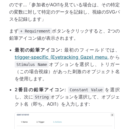
のです…「参加者がAOI1を見ている場合は、その特定
の変数に対して特定のデータを記録し、視線のSVGパ
スを記録します」
まず
ボタンをクリックすると、2つの
+ Requirement
鉛筆アイコン値が表示されます。
最初の鉛筆アイコン:
最初のフィールドでは、
trigger-specific (Eyetracking Gaze) menu,
から
オプションを選択し、トリガー
Stimulus Name
（この場合視線）があった刺激のオブジェクト名
を使用します。
2番目の鉛筆アイコン:
を選択
Constant Value
し、次に
オプションを選択して、オブジェ
String
クト名（即ち、AOI1）を入力します: