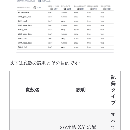
以下は変数の説明とその目的です:
記
録
変数名
説明
タ
イ
プ
す
べ
x/y座標[X,Y]の配
て