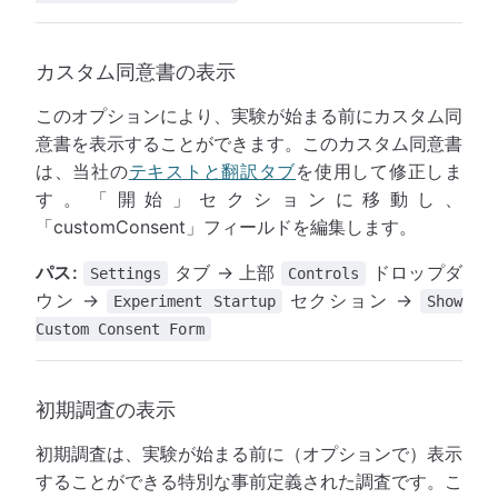
カスタム同意書の表示
このオプションにより、実験が始まる前にカスタム同
意書を表示することができます。このカスタム同意書
は、当社の
テキストと翻訳タブ
を使用して修正しま
す。「開始」セクションに移動し、
「customConsent」フィールドを編集します。
パス:
タブ → 上部
ドロップダ
Settings
Controls
ウン →
セクション →
Experiment Startup
Show
Custom Consent Form
初期調査の表示
初期調査は、実験が始まる前に（オプションで）表示
することができる特別な事前定義された調査です。こ