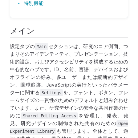
特別機能
メイン
設定タブの
セクションは、研究のコア側面、つ
Main
まりそのアイデンティティ、プレゼンテーション、技
術的設定、およびアクセシビリティを構成するための
中心的なハブです。ID、名前、言語、デバイスおよび
オフラインの好み、多ユーザーまたは縦断的デザイ
ン、眼球追跡、JavaScriptの実行といったパラメー
ターに関する
を、フォント、ボタン、フレ
Settings
ームサイズの一貫性のためのデフォルトと組み合わせ
ています。また、研究デザインの安全な共同作業のた
めに
を管理し、発表、発
Shared Editing Access
見、研究デザインの制御された共有のための
Open
も管理します。全体として、適
Experiment Library