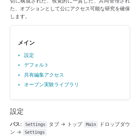
切に構成された、視覚的に一貫した、共同管理され
た、オプションとして公にアクセス可能な研究を確保
します。
メイン
設定
デフォルト
共有編集アクセス
オープン実験ライブラリ
設定
パス:
タブ → トップ
ドロップダウ
Settings
Main
ン →
Settings