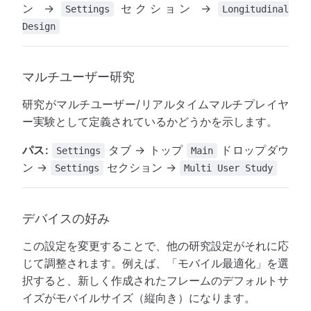
ン →
セクション →
Settings
Longitudinal
Design
マルチユーザー研究
研究がマルチユーザー/リアルタイムマルチプレイヤ
ー実験として定義されているかどうかを示します。
パス:
タブ → トップ
ドロップダウ
Settings
Main
ン →
セクション →
Settings
Multi User Study
デバイスの好み
この設定を変更することで、他の研究設定がそれに応
じて調整されます。例えば、「モバイル最適化」を選
択すると、新しく作成されたフレームのデフォルトサ
イズがモバイルサイズ（縦向き）になります。