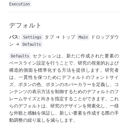
Execution
デフォルト
パス:
タブ → トップ
ドロップダウ
Settings
Main
ン →
Defaults
セクションは、新たに作成された要素の
Defaults
ベースライン設定を行うことで、研究の視覚的および
構造的側面を標準化する方法を提供します。研究者
は、一貫性を保つためにデフォルトのフォントサイ
ズ、ボタンの色、ボタンのホバーカラーを定義し、コ
ンテンツの表示方法を制御するためのデフォルトのフ
レームサイズと向きを指定することができます。これ
らのデフォルトは、研究のデザインを簡素化し、一様
な外観と感触を保証し、新しい要素を作成する際の手
動調整の繰り返しを減らします。