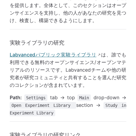
を提供します。全体として、このセクションはオープ
ンサイエンスを支持し、他の人があなたの研究を見つ
け、検査し、構築できるようにします。
実験ライブラリの研究
Labvancedパブリック実験ライブラリ
は、誰でも
利用できる無料のオープンサイエンス/オープンマテ
リアルのリソースです。Labvancedチームや他の研
究者が研究コミュニティと共有することを選んだ研究
のコレクションが含まれています。
Path:
tab → top
drop-down →
Settings
Main
section →
Open Experiment Library
Study in
Experiment Library
実験ライブラリの研究リンク