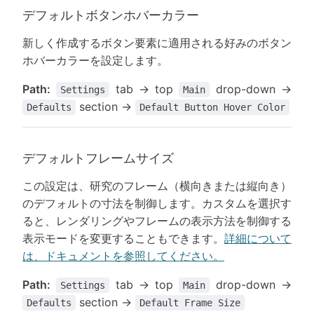
デフォルトボタンホバーカラー
新しく作成するボタン要素に適用される好みのボタン
ホバーカラーを設定します。
Path:
tab → top
drop-down →
Settings
Main
section →
Defaults
Default Button Hover Color
デフォルトフレームサイズ
この設定は、研究のフレーム（横向きまたは縦向き）
のデフォルトの寸法を制御します。カスタムを選択す
ると、レンダリングやフレームの表示方法を制御する
表示モードを変更することもできます。
詳細について
は、ドキュメントを参照してください。
Path:
tab → top
drop-down →
Settings
Main
section →
Defaults
Default Frame Size