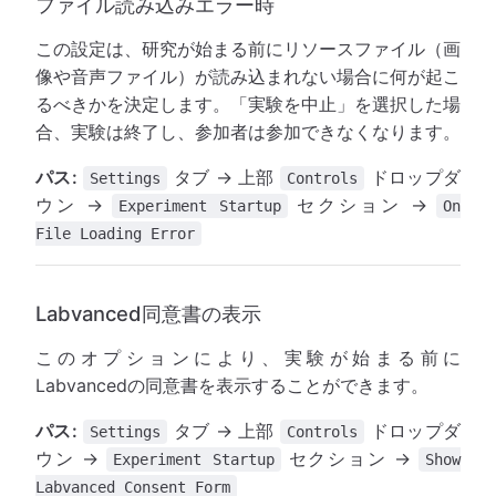
ファイル読み込みエラー時
この設定は、研究が始まる前にリソースファイル（画
像や音声ファイル）が読み込まれない場合に何が起こ
るべきかを決定します。「実験を中止」を選択した場
合、実験は終了し、参加者は参加できなくなります。
パス:
タブ → 上部
ドロップダ
Settings
Controls
ウン →
セクション →
Experiment Startup
On
File Loading Error
Labvanced同意書の表示
このオプションにより、実験が始まる前に
Labvancedの同意書を表示することができます。
パス:
タブ → 上部
ドロップダ
Settings
Controls
ウン →
セクション →
Experiment Startup
Show
Labvanced Consent Form