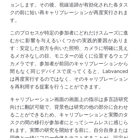
ョンします。その後、視線追跡が有効化された各タス
クの前に短い再キャリブレーションが再度実行されま
す。
このプロセスが特定の参加者にどれだけスムーズに進
むかに影響を与えるいくつかの実践的要因がありま
す：安定した前方を向いた照明、カメラに明確に見え
るメガネなしの目、モニターの近くに位置するウェブ
カメラです。参加者が前回のキャリブレーションから
間もなく同じデバイスで戻ってくると、Labvanced
は再度実行するのではなく、そのキャリブレーション
を再利用する提案を行うことができます。
キャリブレーション画面の画面上の指示は多言語研究
向けに翻訳可能で、背景色は研究の他の部分に合わせ
ることができるため、キャリブレーションと実際のタ
スクの間の移行が参加者にとってシームレスに感じら
れます。実際の研究を開始する前に、自分自身または
同僚と一緒にフロー全体をテストすることが、設定が