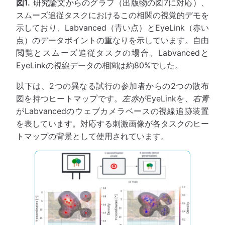
図1.
研究論文からのグラフ（出版物の図7に対応）、
スムーズ追従タスクにおけるこの相関の視覚的デモを
示しており、Labvanced（青い点）とEyeLink（赤い
点）のデータポイントの重なりを示しています。自由
閲覧とスムーズ追従タスクの場合、Labvancedと
EyeLinkの視線データの相関は約80%でした。
以下は、2つの異なる試行の参加者からの2つの散布
図を持つヒートマップです。
左赤
がEyeLinkを、
右青
がLabvancedのウェブカメラベースの視線追跡装置
を表しています。対応する刺激画像が各タスクのヒー
トマップの背景として使用されています。