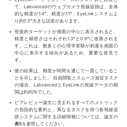
て、Labvancedのウェブカメラ視線追跡は、全体
的な精度が1.4°、精度が1.1°、EyeLinkシステムよ
り約0.5°大きな誤差があります。
視覚的ターゲットが画面の中心に表示されると、
精度と精密さはそれぞれ1.3°と0.9°に改善されま
す。これは、数多くの心理学実験が刺激を画面の
中心に表示する傾向があるため、重要な発見で
す。
後の結果は、精度が時間を通じて一貫しているこ
とを示しました。 自由閲覧とスムーズ追従タスク
の場合、LabvancedとEyeLinkの視線データの相
関は約80%でした。
ピアレビュー論文に含まれるすべてのメトリック
の包括的な要約と、異なるタスクを持つ各視線追
跡システムに関する詳細情報については、論文の
表5
を参照してください。