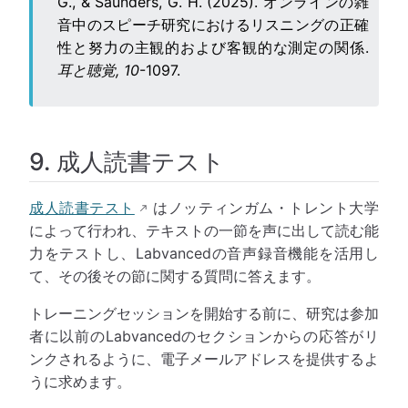
G., & Saunders, G. H. (2025). オンラインの雑
音中のスピーチ研究におけるリスニングの正確
性と努力の主観的および客観的な測定の関係.
耳と聴覚, 10
-1097.
9. 成人読書テスト
成人読書テスト
はノッティンガム・トレント大学
によって行われ、テキストの一節を声に出して読む能
力をテストし、Labvancedの音声録音機能を活用し
て、その後その節に関する質問に答えます。
トレーニングセッションを開始する前に、研究は参加
者に以前のLabvancedのセクションからの応答がリ
ンクされるように、電子メールアドレスを提供するよ
うに求めます。