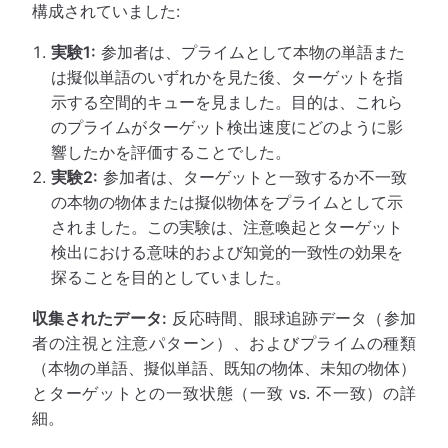
構成されていました:
実験1:
参加者は、プライムとして本物の単語また
は擬似単語のいずれかを見た後、ターゲットを指
示する空間的キューを見ました。目的は、これら
のプライムがターゲット検出速度にどのように影
響したかを評価することでした。
実験2:
参加者は、ターゲットと一致するか不一致
の本物の物体または擬似物体をプライムとして示
されました。この実験は、注意喚起とターゲット
検出における意味的および知覚的一致性の効果を
探ることを目的としていました。
収集されたデータ:
反応時間、眼球追跡データ（参加
者の注視と注意パターン）、およびプライムの種類
（本物の単語、擬似単語、既知の物体、未知の物体）
とターゲットとの一致状態（一致 vs. 不一致）の詳
細。