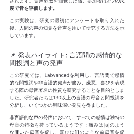
されます。音声刺激を知覚した後、参加者は
2つの尺
度で音を評価します。
この実験は、研究の最初にアンケートを取り入れた
後、人間の声の知覚を音声を用いて研究する方法を示
しています。
📌 発表ハイライト: 言語間の感情的な
間投詞と声の発声
この研究では、Labvancedを利用し、言語間で感情
的な間投詞や非言語的発声が痛み、嫌悪、喜びを表現
する際の母音署名の性質を研究することを目的としま
した。研究者たちは130以上の言語の母音と間投詞を
分析し、いくつかの興味深い発見を得ました。
非言語的な声の発声において、すべての感情は独特の
母音の特徴を持っているようです：痛みは[a]のよう
な開いた母音を促し、喜びは[i]のような前母音を促