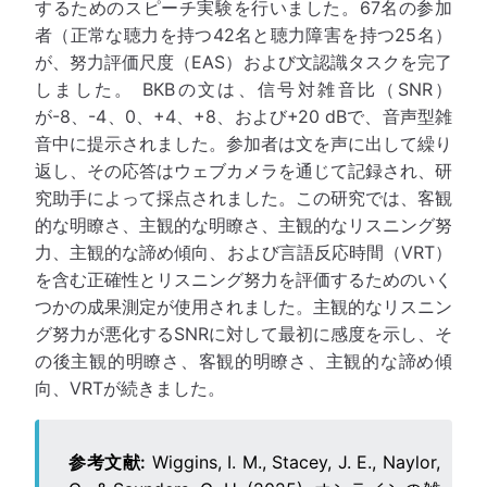
するためのスピーチ実験を行いました。67名の参加
者（正常な聴力を持つ42名と聴力障害を持つ25名）
が、努力評価尺度（EAS）および文認識タスクを完了
しました。 BKBの文は、信号対雑音比（SNR）
が-8、-4、0、+4、+8、および+20 dBで、音声型雑
音中に提示されました。参加者は文を声に出して繰り
返し、その応答はウェブカメラを通じて記録され、研
究助手によって採点されました。この研究では、客観
的な明瞭さ、主観的な明瞭さ、主観的なリスニング努
力、主観的な諦め傾向、および言語反応時間（VRT）
を含む正確性とリスニング努力を評価するためのいく
つかの成果測定が使用されました。主観的なリスニン
グ努力が悪化するSNRに対して最初に感度を示し、そ
の後主観的明瞭さ、客観的明瞭さ、主観的な諦め傾
向、VRTが続きました。
参考文献:
Wiggins, I. M., Stacey, J. E., Naylor,