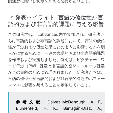
的連想に集中し制限を加える必要があります。
📌 発表ハイライト: 言語の優位性が言
語的および非言語的課題に与える影響
この研究では、Labvanced内で実施され、研究者た
ちは言語的および非言語的課題において、言語の優位
性が干渉および促進効果にどのように影響するかを明
らかにするために、一連の言語的および非言語的課題
を作成および実施しました。例えば、ピクチャー・ワ
ード干渉（PWI）課題と非言語的空間ストループ課題
がこの目的のために管理されました。研究者たちは、
言語の優位性が言語的および非言語的課題のパフォー
マンスに影響を与えることを示唆しています。
参考文献:
Gálvez-McDonough, A. F.,
Blumenfeld, H. K., Barragán-Diaz, A.,