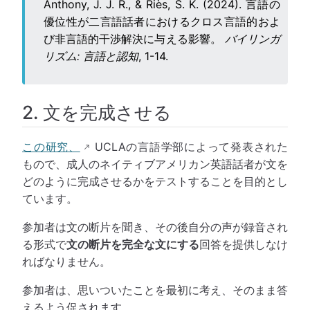
Anthony, J. J. R., & Riès, S. K. (2024). 言語の
優位性が二言語話者におけるクロス言語的およ
び非言語的干渉解決に与える影響。
バイリンガ
リズム: 言語と認知
, 1-14.
2. 文を完成させる
この研究、
UCLAの言語学部によって発表された
もので、成人のネイティブアメリカン英語話者が文を
どのように完成させるかをテストすることを目的とし
ています。
参加者は文の断片を聞き、その後自分の声が録音され
る形式で
文の断片を完全な文にする
回答を提供しなけ
ればなりません。
参加者は、思いついたことを最初に考え、そのまま答
えるよう促されます。