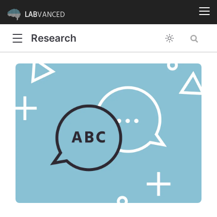
LAB
VANCED
Research