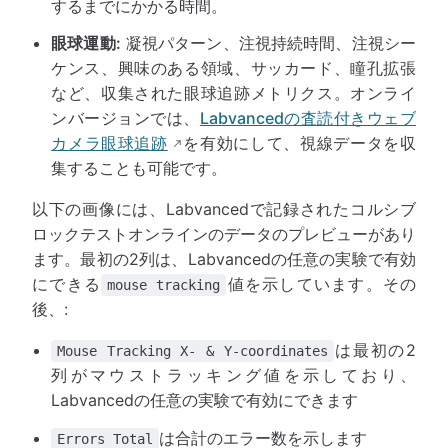
するまでにかかる時間。
眼球運動:
凝視パターン、注視持続時間、注視シー
ケンス、興味のある領域、サッカード、瞳孔拡張
など、収集された眼球追跡メトリクス。オンライ
ンバージョンでは、
Labvancedの査読付きウェブ
カメラ眼球追跡
を有効にして、視線データを収
集することも可能です。
以下の画像には、Labvancedで記録されたコルシブ
ロックテストオンラインのデータのプレビューがあり
ます。最初の2列は、Labvancedの任意の実験で有効
にできる
値を示しています。その
mouse tracking
後、:
は最初の2
Mouse Tracking X- & Y-coordinates
列がマウストラッキング値を示しており、
Labvancedの任意の実験で有効にできます
は合計のエラー数を示します
Errors Total