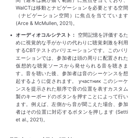
間（通常は腕が届く範囲）に焦点を当てており、
WalCTは移動とナビゲーションを必要とする空間
（ナビゲーション空間）に焦点を当てています
(Arce & McMullen, 2021)。
オーディオコルシテスト：
空間記憶を評価するた
めに視覚的な手がかりの代わりに聴覚刺激を利用
するCBTテストのバリエーションです。このバリ
エーションでは、参加者は頭の周りに配置された
仮想的な聴覚ソースから発せられる音を聴きま
す。音を聴いた後、参加者は音のシーケンスを想
起するように促されます。 участник このシーケ
ンスを提示された順序で音の位置を表すカスタム
製のキーボードのボタンを押すことによって行い
ます。例えば、左側から音が聞こえた場合、参加
者はその位置に対応するボタンを押します (Setti
et al., 2021)。