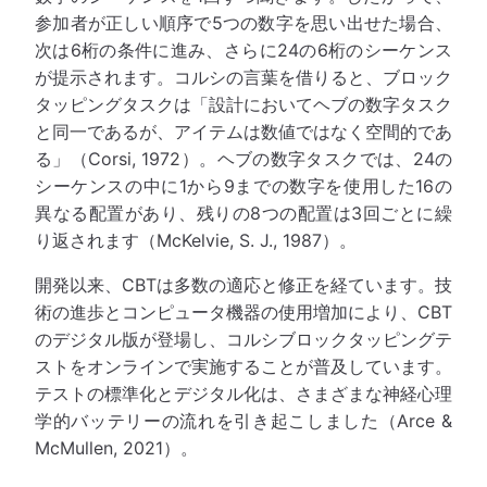
参加者が正しい順序で5つの数字を思い出せた場合、
次は6桁の条件に進み、さらに24の6桁のシーケンス
が提示されます。コルシの言葉を借りると、ブロック
タッピングタスクは「設計においてヘブの数字タスク
と同一であるが、アイテムは数値ではなく空間的であ
る」（Corsi, 1972）。ヘブの数字タスクでは、24の
シーケンスの中に1から9までの数字を使用した16の
異なる配置があり、残りの8つの配置は3回ごとに繰
り返されます（McKelvie, S. J., 1987）。
開発以来、CBTは多数の適応と修正を経ています。技
術の進歩とコンピュータ機器の使用増加により、CBT
のデジタル版が登場し、コルシブロックタッピングテ
ストをオンラインで実施することが普及しています。
テストの標準化とデジタル化は、さまざまな神経心理
学的バッテリーの流れを引き起こしました（Arce &
McMullen, 2021）。