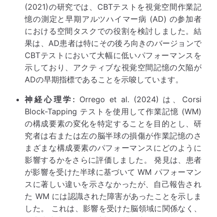
(2021)の研究では、CBTテストを視覚空間作業記
憶の測定と早期アルツハイマー病 (AD) の参加者
における空間タスクでの役割を検討しました。結
果は、AD患者は特にその後ろ向きのバージョンで
CBTテストにおいて大幅に低いパフォーマンスを
示しており、アクティブな視覚空間記憶の欠陥が
ADの早期指標であることを示唆しています。
神経心理学:
Orrego et al. (2024) は、Corsi
Block-Tapping テストを使用して作業記憶 (WM)
の構成要素の変化を特定することを目的とし、研
究者は右または左の脳半球の損傷が作業記憶のさ
まざまな構成要素のパフォーマンスにどのように
影響するかをさらに評価しました。 発見は、患者
が影響を受けた半球に基づいて WM パフォーマン
スに著しい違いを示さなかったが、自己報告され
た WM には認識された障害があったことを示しま
した。 これは、影響を受けた脳領域に関係なく、