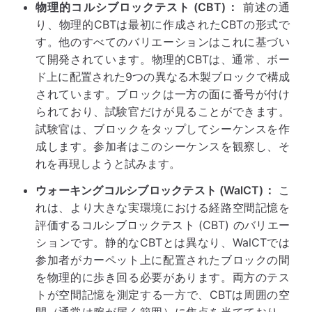
物理的コルシブロックテスト (CBT)：
前述の通
り、物理的CBTは最初に作成されたCBTの形式で
す。他のすべてのバリエーションはこれに基づい
て開発されています。物理的CBTは、通常、ボー
ド上に配置された9つの異なる木製ブロックで構成
されています。ブロックは一方の面に番号が付け
られており、試験官だけが見ることができます。
試験官は、ブロックをタップしてシーケンスを作
成します。参加者はこのシーケンスを観察し、そ
れを再現しようと試みます。
ウォーキングコルシブロックテスト (WalCT)：
こ
れは、より大きな実環境における経路空間記憶を
評価するコルシブロックテスト (CBT) のバリエー
ションです。静的なCBTとは異なり、WalCTでは
参加者がカーペット上に配置されたブロックの間
を物理的に歩き回る必要があります。両方のテス
トが空間記憶を測定する一方で、CBTは周囲の空