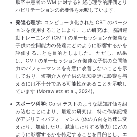
脳卒中患者の WM に対する神経心理学的評価とリ
ハビリテーションの必要性を示唆しています。
発達心理学:
コンピュータ化された CBT のバージ
ョンを使用することにより、この研究は、協調運
動トレーニング (CMT) の単一セッションが健康な
子供の空間能力の発達にどのように影響するかを
評価することを目的としました。 ただし、結果
は、CMT の単一セッションが健康な子供の空間能
力のパフォーマンスを有意に改善しないことを示
しており、短期介入が子供の認知発達に影響を与
えるには不十分である可能性があることを示唆し
ています (Morawietz et al., 2024)。
スポーツ科学:
Corsi テストのような認知評価を組
み込むことにより、最近の研究は、特に作業記憶
がアジリティパフォーマンス (体の方向を迅速に変
えたり、加速したり、減速したりする能力) にどの
ように影響するかを特定することを目的とし、エ