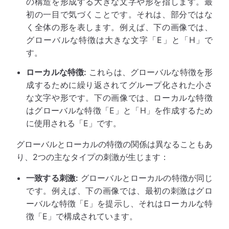
の構造を形成する大きな文字や形を指します。最
初の一目で気づくことです。それは、部分ではな
く全体の形を表します。例えば、下の画像では、
グローバルな特徴は大きな文字「E」と「H」で
す。
ローカルな特徴:
これらは、グローバルな特徴を形
成するために繰り返されてグループ化された小さ
な文字や形です。下の画像では、ローカルな特徴
はグローバルな特徴「E」と「H」を作成するため
に使用される「E」です。
グローバルとローカルの特徴の関係は異なることもあ
り、2つの主なタイプの刺激が生じます：
一致する刺激:
グローバルとローカルの特徴が同じ
です。例えば、下の画像では、最初の刺激はグロ
ーバルな特徴「E」を提示し、それはローカルな特
徴「E」で構成されています。