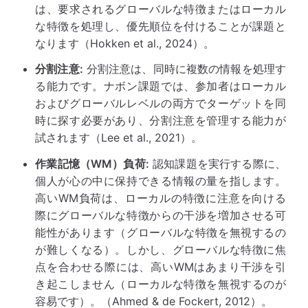
は、要求されるグローバルな特徴またはローカル
な特徴を処理し、優先順位を付けることが課題と
なります（Hokken et al., 2024）。
分割注意:
分割注意は、同時に複数の情報を処理す
る能力です。ナボン課題では、参加者はローカル
およびグローバルレベルの両方でターゲットを同
時に探す必要があり、分割注意を管理する能力が
試されます（Lee et al., 2021）。
作業記憶（WM）負荷:
認知課題を実行する際に、
個人が心の中に保持できる情報の量を指します。
高いWM負荷は、ローカルの特徴に注意を向ける
際にグローバルな特徴からの干渉を増加させる可
能性があります（グローバルな特徴を無視するの
が難しくなる）。しかし、グローバルな特徴に焦
点を合わせる際には、高いWMはあまり干渉を引
き起こしません（ローカルな特徴を無視するのが
容易です）。（Ahmed & de Fockert, 2012）。