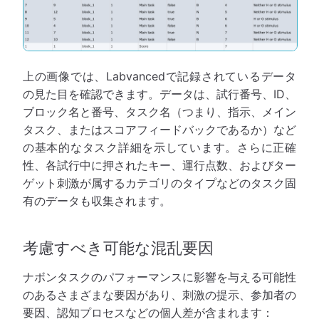
上の画像では、Labvancedで記録されているデータ
の見た目を確認できます。データは、試行番号、ID、
ブロック名と番号、タスク名（つまり、指示、メイン
タスク、またはスコアフィードバックであるか）など
の基本的なタスク詳細を示しています。さらに正確
性、各試行中に押されたキー、運行点数、およびター
ゲット刺激が属するカテゴリのタイプなどのタスク固
有のデータも収集されます。
考慮すべき可能な混乱要因
ナボンタスクのパフォーマンスに影響を与える可能性
のあるさまざまな要因があり、刺激の提示、参加者の
要因、認知プロセスなどの個人差が含まれます：