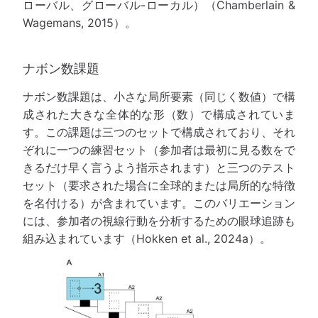
ローバル、グローバル-ローカル）（Chamberlain &
Wagemans, 2015）。
ナボン数課題
ナボン数課題は、小さな局所要素（同じく数値）で構
成された大きな全体的な形（数）で構成されていま
す。この課題は三つのセットで構成されており、それ
ぞれに一つの練習セット（参加者は最初に見る数をで
きるだけ早く言うよう指示されます）と三つのテスト
セット（要求された場合に全球的または局所的な特徴
を名付ける）が含まれています。このバリエーション
には、参加者の視線行動を分析するための眼球追跡も
組み込まれています（Hokken et al., 2024a）。