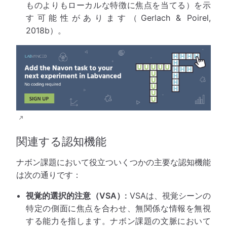
ものよりもローカルな特徴に焦点を当てる）を示
す可能性があります（Gerlach & Poirel,
2018b）。
関連する認知機能
ナボン課題において役立ついくつかの主要な認知機能
は次の通りです：
視覚的選択的注意（VSA）:
VSAは、視覚シーンの
特定の側面に焦点を合わせ、無関係な情報を無視
する能力を指します。ナボン課題の文脈において