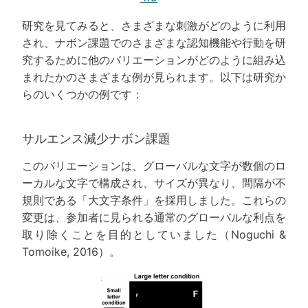
研究を見てみると、さまざまな刺激がどのように利用
され、ナボン課題でのさまざまな認知機能や行動を研
究するために他のバリエーションがどのように組み込
まれたかのさまざまな例が見られます。以下は研究か
らのいくつかの例です：
サルエンス減少ナボン課題
このバリエーションは、グローバルな文字が数個のロ
ーカルな文字で構成され、サイズが異なり、間隔が不
規則である「大文字条件」を採用しました。これらの
変更は、参加者に見られる通常のグローバルな利点を
取り除くことを目的としていました（Noguchi &
Tomoike, 2016）。