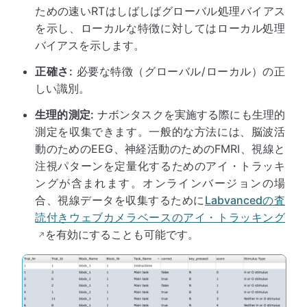
ための速いRTはしばしばグローバル処理バイアス
を示し、ローカルな特徴に対してはローカル処理
バイアスを示します。
正確さ:
必要な特徴（グローバル/ローカル）の正
しい識別。
生理的測定:
ナボンタスクを実施する際にも生理的
測定を収集できます。一般的な方法には、脳波活
動のためのEEG、神経活動のためのFMRI、視線と
注視パターンを定量化するためのアイ・トラッキ
ングが含まれます。オンラインバージョンの場
合、視線データを収集するために
Labvancedの査
読付きウェブカメラベースのアイ・トラッキング
を有効にすることも可能です。