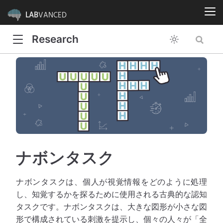
LAB
VANCED
Research
ナボンタスク
ナボンタスクは、個人が視覚情報をどのように処理
し、知覚するかを探るために使用される古典的な認知
タスクです。ナボンタスクは、大きな図形が小さな図
形で構成されている刺激を提示し、個々の人々が「全