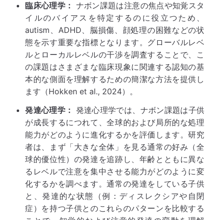
臨床心理学：
ナボン課題は注意の焦点や知覚スタ
イルのバイアスを特定するのに役立つため、
autism、ADHD、脳損傷、顔処理の困難などの状
態を示す重要な指標となります。グローバルレベ
ルとローカルレベルの干渉を調査することで、こ
の課題はさまざまな臨床現象に関連する認知の基
本的な側面を理解するための簡潔な方法を提供し
ます（Hokken et al., 2024）。
発達心理学：
発達心理学では、ナボン課題は子供
が成長するにつれて、全球的および局所的な処理
能力がどのように進化するかを評価します。研究
者は、まず「大きな全体」を見る通常の好み（全
球的優位性）の発達を追跡し、年齢とともに異な
るレベルで注意を集中させる能力がどのように変
化するかを調べます。通常の発達をしている子供
と、発達的な状態（例：ディスレクシアや自閉
症）を持つ子供とのこれらのパターンを比較する