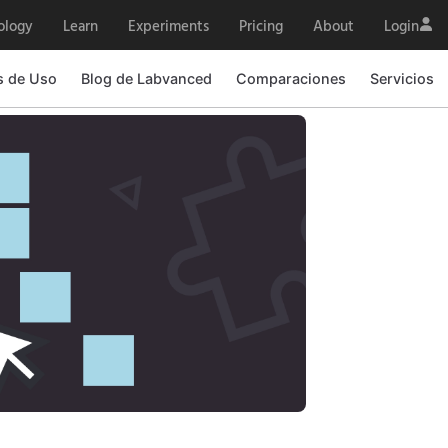
ology
Learn
Experiments
Pricing
About
Login
s de Uso
Blog de Labvanced
Comparaciones
Servicios