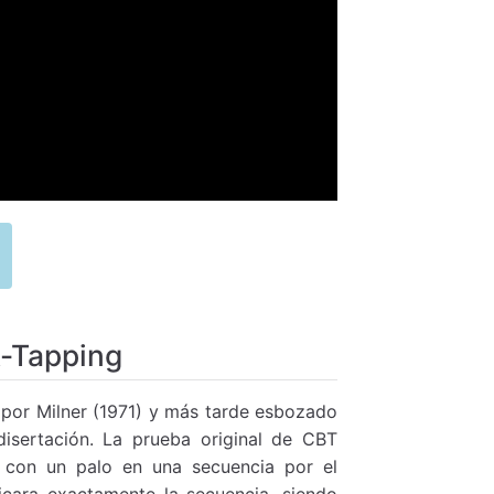
k-Tapping
z por Milner (1971) y más tarde esbozado
disertación. La prueba original de CBT
 con un palo en una secuencia por el
icara exactamente la secuencia, siendo