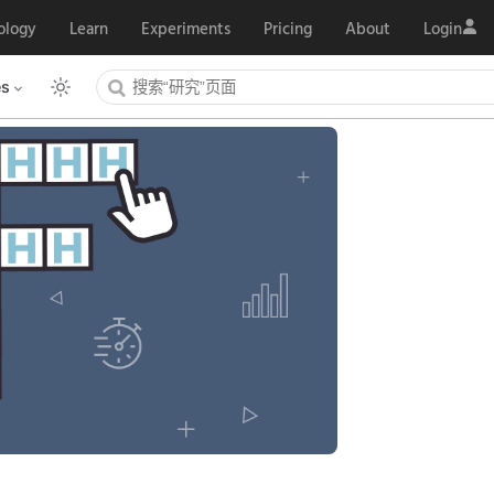
ology
Learn
Experiments
Pricing
About
Login
es