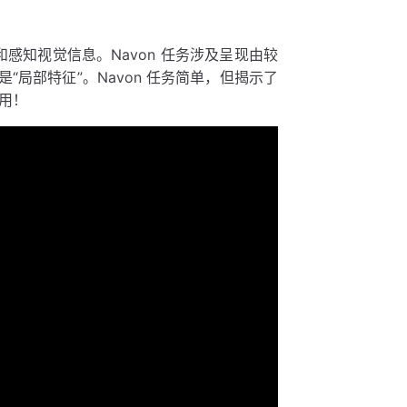
和感知视觉信息。Navon 任务涉及呈现由较
“局部特征”。Navon 任务简单，但揭示了
用！