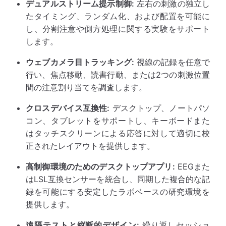
デュアルストリーム提示制御:
左右の刺激の独立し
たタイミング、ランダム化、および配置を可能に
し、分割注意や側方処理に関する実験をサポート
します。
ウェブカメラ目トラッキング:
視線の記録を任意で
行い、焦点移動、読書行動、または2つの刺激位置
間の注意割り当てを調査します。
クロスデバイス互換性:
デスクトップ、ノートパソ
コン、タブレットをサポートし、キーボードまた
はタッチスクリーンによる応答に対して適切に校
正されたレイアウトを提供します。
高制御環境のためのデスクトップアプリ:
EEGまた
はLSL互換センサーを統合し、同期した複合的な記
録を可能にする安定したラボベースの研究環境を
提供します。
遠隔テストと縦断的デザイン:
繰り返しセッショ