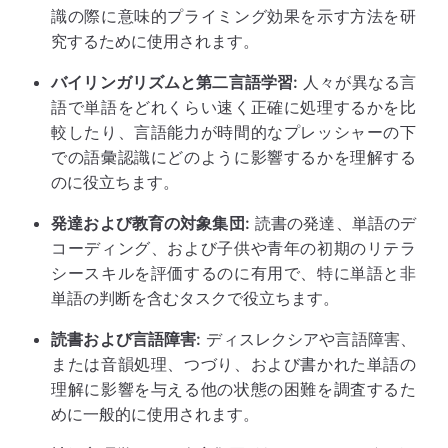
識の際に意味的プライミング効果を示す方法を研
究するために使用されます。
バイリンガリズムと第二言語学習:
人々が異なる言
語で単語をどれくらい速く正確に処理するかを比
較したり、言語能力が時間的なプレッシャーの下
での語彙認識にどのように影響するかを理解する
のに役立ちます。
発達および教育の対象集団:
読書の発達、単語のデ
コーディング、および子供や青年の初期のリテラ
シースキルを評価するのに有用で、特に単語と非
単語の判断を含むタスクで役立ちます。
読書および言語障害:
ディスレクシアや言語障害、
または音韻処理、つづり、および書かれた単語の
理解に影響を与える他の状態の困難を調査するた
めに一般的に使用されます。