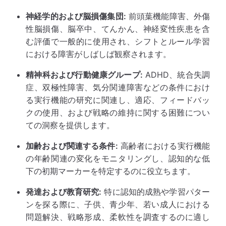
神経学的および脳損傷集団:
前頭葉機能障害、外傷
性脳損傷、脳卒中、てんかん、神経変性疾患を含
む評価で一般的に使用され、シフトとルール学習
における障害がしばしば観察されます。
精神科および行動健康グループ:
ADHD、統合失調
症、双極性障害、気分関連障害などの条件におけ
る実行機能の研究に関連し、適応、フィードバッ
クの使用、および戦略の維持に関する困難につい
ての洞察を提供します。
加齢および関連する条件:
高齢者における実行機能
の年齢関連の変化をモニタリングし、認知的な低
下の初期マーカーを特定するのに役立ちます。
発達および教育研究:
特に認知的成熟や学習パター
ンを探る際に、子供、青少年、若い成人における
問題解決、戦略形成、柔軟性を調査するのに適し