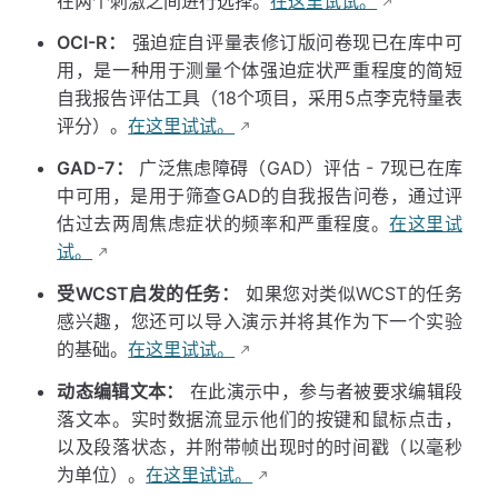
在两个刺激之间进行选择。
在这里试试。
OCI-R：
强迫症自评量表修订版问卷现已在库中可
用，是一种用于测量个体强迫症状严重程度的简短
自我报告评估工具（18个项目，采用5点李克特量表
评分）。
在这里试试。
GAD-7：
广泛焦虑障碍（GAD）评估 - 7现已在库
中可用，是用于筛查GAD的自我报告问卷，通过评
估过去两周焦虑症状的频率和严重程度。
在这里试
试。
受WCST启发的任务：
如果您对类似WCST的任务
感兴趣，您还可以导入演示并将其作为下一个实验
的基础。
在这里试试。
动态编辑文本：
在此演示中，参与者被要求编辑段
落文本。实时数据流显示他们的按键和鼠标点击，
以及段落状态，并附带帧出现时的时间戳（以毫秒
为单位）。
在这里试试。