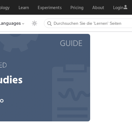
ology
Learn
Experiments
Pricing
About
Login
Languages