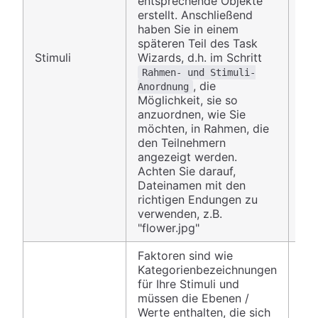
entsprechende Objekte
die
erstellt. Anschließend
Vi
haben Sie in einem
Sti
späteren Teil des Task
Sp
Stimuli
Wizards, d.h. im Schritt
d
C
Rahmen- und Stimuli-
der
, die
Anordnung
Sti
Möglichkeit, sie so
Sp
anzuordnen, wie Sie
stel
möchten, in Rahmen, die
tex
den Teilnehmern
Sti
angezeigt werden.
Achten Sie darauf,
Dateinamen mit den
richtigen Endungen zu
verwenden, z.B.
"flower.jpg"
Faktoren sind wie
Kategorienbezeichnungen
für Ihre Stimuli und
müssen die Ebenen /
Werte enthalten, die sich