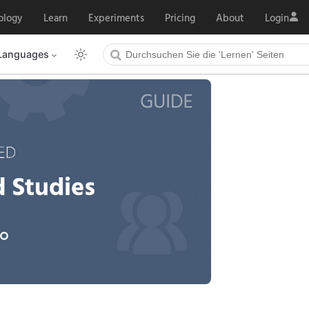
ology
Learn
Experiments
Pricing
About
Login
Languages