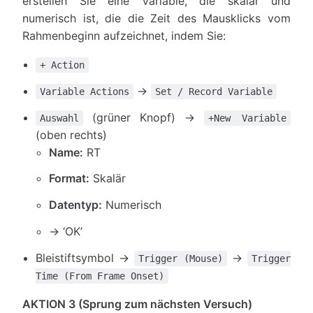
erstellen Sie eine Variable, die skalär und
numerisch ist, die die Zeit des Mausklicks vom
Rahmenbeginn aufzeichnet, indem Sie:
+ Action
→
Variable Actions
Set / Record Variable
(grüner Knopf) →
Auswahl
+New Variable
(oben rechts)
Name:
RT
Format:
Skalär
Datentyp:
Numerisch
→ ‘OK’
Bleistiftsymbol →
→
Trigger (Mouse)
Trigger
Time (From Frame Onset)
AKTION 3 (Sprung zum nächsten Versuch)