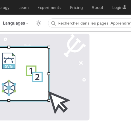
ology
Learn
Experiments
Pricing
About
Login
Languages