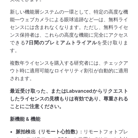
新しい機能層システムの一環として、特定の高度な機
能—ウェブカメラによる眼球追跡など—は、無料ライ
センスには含まれなくなります。ただし、無料ライセ
ンス保持者は、これらの高度な機能に完全にアクセス
できる
7日間のプレミアムトライアル
を受け取りま
す。
複数年ライセンスを購入する研究者には、チェックア
ウト時に適用可能なロイヤリティ割引が自動的に適用
されます。
最近受け取った、またはLabvancedからリクエスト
したライセンスの見積もりは有効であり、尊重される
ことにご注意ください。
新機能 & 機能
脈拍検出（リモート心拍数）:
リモートフォトプレ