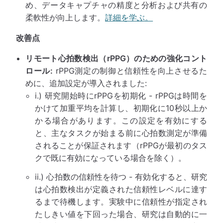
め、データキャプチャの精度と分析および共有の
柔軟性が向上します。
詳細を学ぶ。
改善点
リモート心拍数検出（rPPG）のための強化コント
ロール:
rPPG測定の制御と信頼性を向上させるた
めに、追加設定が導入されました:
i.) 研究開始時にrPPGを初期化 - rPPGは時間を
かけて加重平均を計算し、初期化に10秒以上か
かる場合があります。この設定を有効にする
と、主なタスクが始まる前に心拍数測定が準備
されることが保証されます（rPPGが最初のタス
クで既に有効になっている場合を除く）。
ii.) 心拍数の信頼性を待つ - 有効化すると、研究
は心拍数検出が定義された信頼性レベルに達す
るまで待機します。実験中に信頼性が指定され
たしきい値を下回った場合、研究は自動的に一