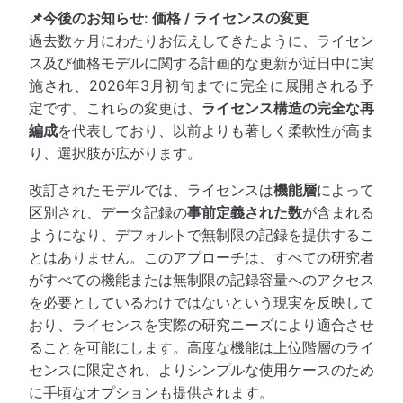
📌今後のお知らせ: 価格 / ライセンスの変更
過去数ヶ月にわたりお伝えしてきたように、ライセン
ス及び価格モデルに関する計画的な更新が近日中に実
施され、2026年3月初旬までに完全に展開される予
定です。これらの変更は、
ライセンス構造の完全な再
編成
を代表しており、以前よりも著しく柔軟性が高ま
り、選択肢が広がります。
改訂されたモデルでは、ライセンスは
機能層
によって
区別され、データ記録の
事前定義された数
が含まれる
ようになり、デフォルトで無制限の記録を提供するこ
とはありません。このアプローチは、すべての研究者
がすべての機能または無制限の記録容量へのアクセス
を必要としているわけではないという現実を反映して
おり、ライセンスを実際の研究ニーズにより適合させ
ることを可能にします。高度な機能は上位階層のライ
センスに限定され、よりシンプルな使用ケースのため
に手頃なオプションも提供されます。