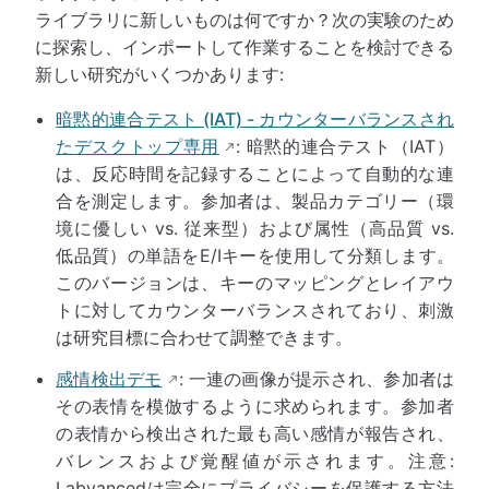
ライブラリに新しいものは何ですか？次の実験のため
に探索し、インポートして作業することを検討できる
新しい研究がいくつかあります:
暗黙的連合テスト (IAT) - カウンターバランスされ
たデスクトップ専用
: 暗黙的連合テスト（IAT）
は、反応時間を記録することによって自動的な連
合を測定します。参加者は、製品カテゴリー（環
境に優しい vs. 従来型）および属性（高品質 vs.
低品質）の単語をE/Iキーを使用して分類します。
このバージョンは、キーのマッピングとレイアウ
トに対してカウンターバランスされており、刺激
は研究目標に合わせて調整できます。
感情検出デモ
: 一連の画像が提示され、参加者は
その表情を模倣するように求められます。参加者
の表情から検出された最も高い感情が報告され、
バレンスおよび覚醒値が示されます。注意:
Labvancedは完全にプライバシーを保護する方法