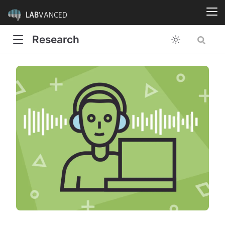
LAB
VANCED
Research