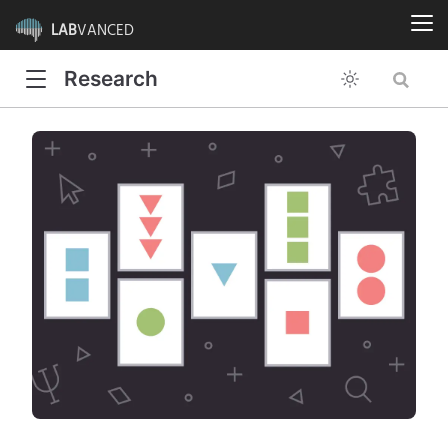
LAB
VANCED
Research