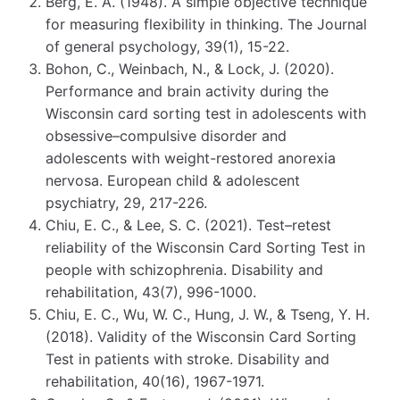
Berg, E. A. (1948). A simple objective technique
for measuring flexibility in thinking. The Journal
of general psychology, 39(1), 15-22.
Bohon, C., Weinbach, N., & Lock, J. (2020).
Performance and brain activity during the
Wisconsin card sorting test in adolescents with
obsessive–compulsive disorder and
adolescents with weight-restored anorexia
nervosa. European child & adolescent
psychiatry, 29, 217-226.
Chiu, E. C., & Lee, S. C. (2021). Test–retest
reliability of the Wisconsin Card Sorting Test in
people with schizophrenia. Disability and
rehabilitation, 43(7), 996-1000.
Chiu, E. C., Wu, W. C., Hung, J. W., & Tseng, Y. H.
(2018). Validity of the Wisconsin Card Sorting
Test in patients with stroke. Disability and
rehabilitation, 40(16), 1967-1971.