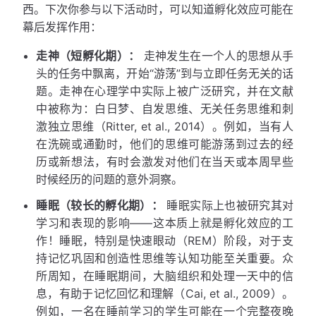
西。下次你参与以下活动时，可以知道孵化效应可能在
幕后发挥作用：
走神（短孵化期）：
走神发生在一个人的思想从手
头的任务中飘离，开始“游荡”到与立即任务无关的话
题。走神在心理学中实际上被广泛研究，并在文献
中被称为：白日梦、自发思维、无关任务思维和刺
激独立思维（Ritter, et al., 2014）。例如，当有人
在洗碗或通勤时，他们的思维可能游荡到过去的经
历或新想法，有时会激发对他们在当天或本周早些
时候经历的问题的意外洞察。
睡眠（较长的孵化期）：
睡眠实际上也被研究其对
学习和表现的影响——这本质上就是孵化效应的工
作！睡眠，特别是快速眼动（REM）阶段，对于支
持记忆巩固和创造性思维等认知功能至关重要。众
所周知，在睡眠期间，大脑组织和处理一天中的信
息，有助于记忆回忆和理解（Cai, et al., 2009）。
例如，一名在睡前学习的学生可能在一个完整夜晚