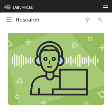
LAB
VANCED
Research