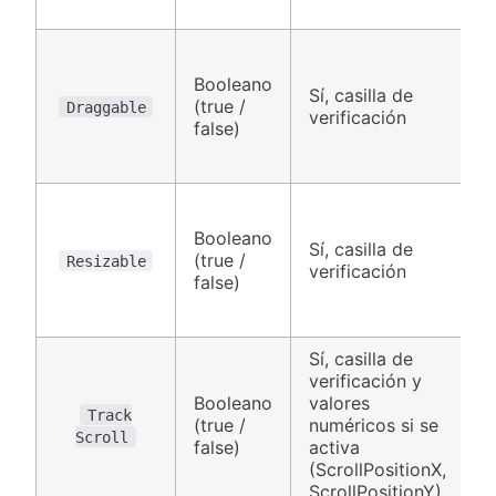
Booleano
Sí, casilla de
(true /
C
Draggable
verificación
false)
Booleano
Sí, casilla de
(true /
C
Resizable
verificación
false)
Sí, casilla de
verificación y
Booleano
valores
Track
(true /
numéricos si se
C
Scroll
false)
activa
(ScrollPositionX,
ScrollPositionY)