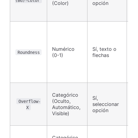
(BG)-Color
(Color)
opción
Numérico
Sí, texto o
Ca
Roundness
(0-1)
flechas
Categórico
Sí,
(Oculto,
Overflow-
seleccionar
Ca
Automático,
X
opción
Visible)
Categórico