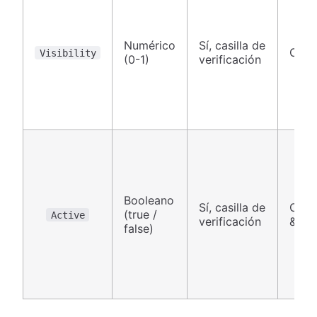
Numérico
Sí, casilla de
Canv
Visibility
(0-1)
verificación
Booleano
Sí, casilla de
Canv
(true /
Active
verificación
& Pa
false)