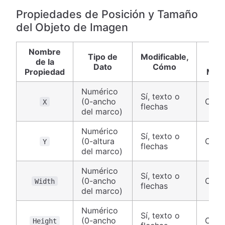
Propiedades de Posición y Tamaño
del Objeto de Imagen
Nombre
Tip
Tipo de
Modificable,
de la
de
Dato
Cómo
Propiedad
Mar
Numérico
Sí, texto o
(0-ancho
Canv
X
flechas
del marco)
Numérico
Sí, texto o
(0-altura
Canv
Y
flechas
del marco)
Numérico
Sí, texto o
(0-ancho
Canv
Width
flechas
del marco)
Numérico
Sí, texto o
(0-ancho
Canv
Height