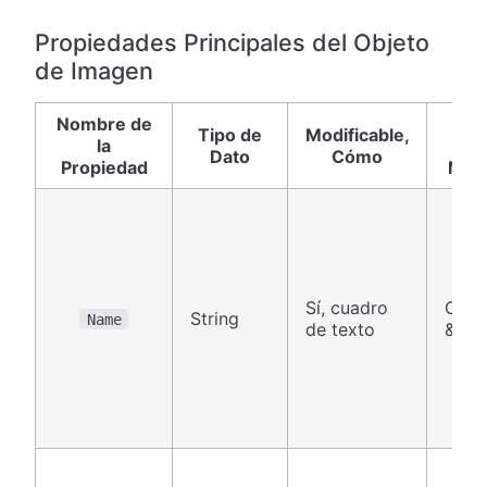
Propiedades Principales del Objeto
de Imagen
Nombre de
Tip
Tipo de
Modificable,
la
de
Dato
Cómo
Propiedad
Mar
Sí, cuadro
Canv
String
Name
de texto
& Pa