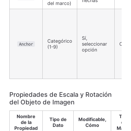
flechas
del marco)
Sí,
Categórico
seleccionar
Canv
Anchor
(1-9)
opción
Propiedades de Escala y Rotación
del Objeto de Imagen
Nombre
Tipo
Tipo de
Modificable,
de la
de
Dato
Cómo
Propiedad
Marc