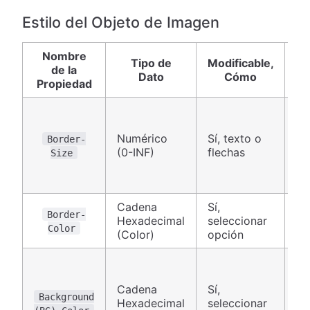
Estilo del Objeto de Imagen
Nombre
T
Tipo de
Modificable,
de la
Dato
Cómo
Propiedad
M
Numérico
Sí, texto o
Border-
Ca
(0-INF)
flechas
Size
Cadena
Sí,
Border-
Hexadecimal
seleccionar
Ca
Color
(Color)
opción
Cadena
Sí,
Background
Hexadecimal
seleccionar
Ca