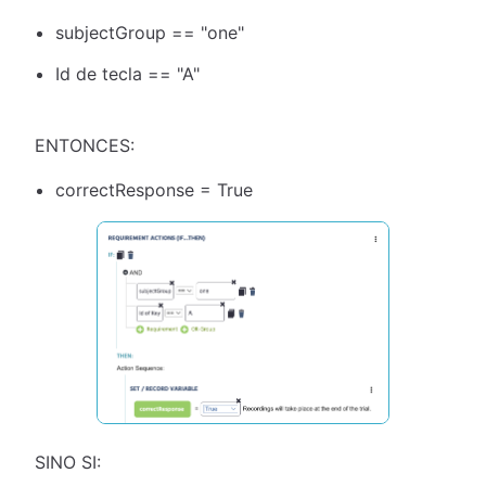
subjectGroup == "one"
Id de tecla == "A"
ENTONCES:
correctResponse = True
SINO SI: