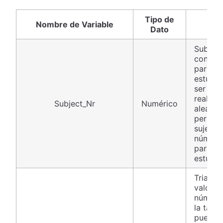
Tipo de
Nombre de Variable
D
Dato
Subject
contado
partici
estudio
ser uti
realiza
Subject_Nr
Numérico
aleator
persona
sujetos 
número 
partici
estudio
Trial_N
valor a
número
la tarea
puede s