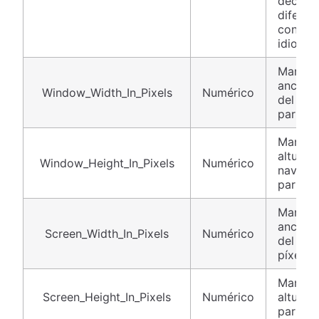
decir, 
diferen
configu
idioma.
Mantien
ancho d
Window_Width_In_Pixels
Numérico
del nav
partici
Mantien
altura 
Window_Height_In_Pixels
Numérico
navega
partici
Mantien
ancho d
Screen_Width_In_Pixels
Numérico
del par
píxeles.
Mantien
Screen_Height_In_Pixels
Numérico
altura d
partici