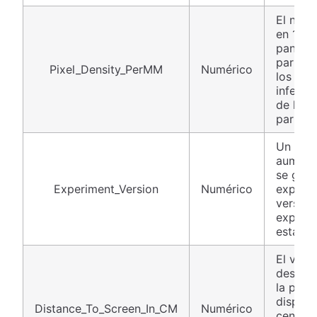
El núme
en 1 mi
pantall
partici
Pixel_Density_PerMM
Numérico
los inv
inferir 
de la pa
partici
Un con
aument
se guar
Experiment_Version
Numérico
experim
versión
experi
está ed
El valor
desde e
la pant
disposi
Distance_To_Screen_In_CM
Numérico
centíme