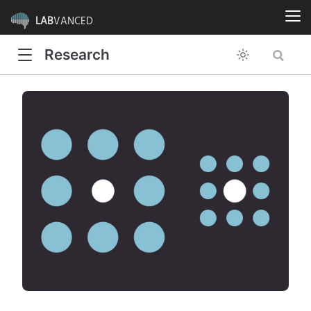
LAB
VANCED
Research