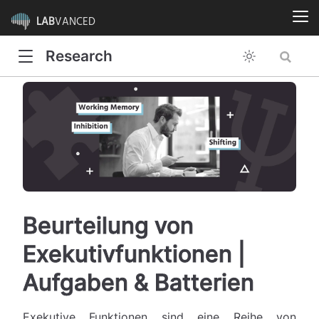
LAB
VANCED
Research
Beurteilung von
Exekutivfunktionen |
Aufgaben & Batterien
Exekutive Funktionen sind eine Reihe von