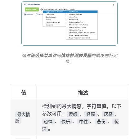
通过
值选择菜单
访问
情绪检测触发器
的触发器特定
值。
值
描述
检测到的最大情感。字符串值，以下
参数可用：
、
、
、
愤怒
轻蔑
厌恶
最大情
感
、
、
、
、
恐惧
快乐
中性
悲伤
惊
。
讶